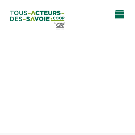
Aller au
Menu
Aller au lien vers
Contact
contenu
principal
la recherche