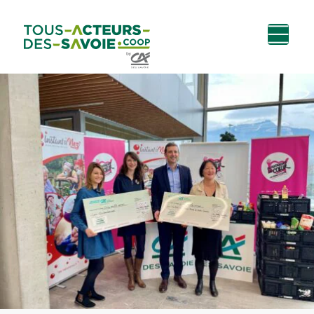
Aller au
Menu
Aller au lien vers
Contact
contenu
principal
la recherche