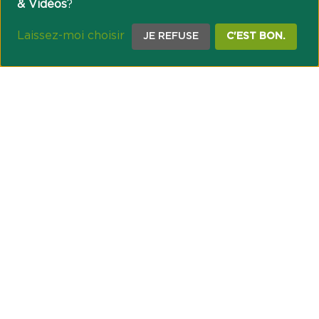
& Vidéos
?
Laissez-moi choisir
JE REFUSE
C'EST BON.
NOTRE ENGAGEMENT SOCIÉTAL ET MUTUALISTE
Réussir les transitions et agir pour le climat
Créer du lien et favoriser l’inclusion
UNE ORGANISATION COOPÉRATIVE
Point passerelle
NOS PARTENAIRES