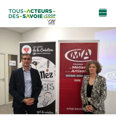
Aller au
Menu
Aller au lien vers
Contact
contenu
principal
la recherche