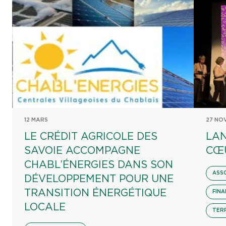
12 MARS
27 NO
LE CRÉDIT AGRICOLE DES
LAN
SAVOIE ACCOMPAGNE
CŒ
CHABL’ÉNERGIES DANS SON
ASS
DÉVELOPPEMENT POUR UNE
TRANSITION ÉNERGÉTIQUE
FINA
LOCALE
TER