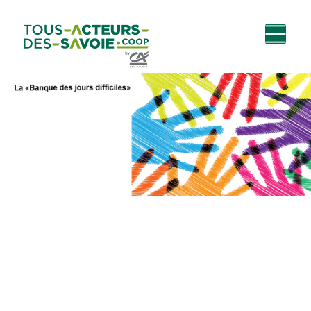
Aller au
Menu
Aller au lien vers
Contact
contenu
principal
la recherche