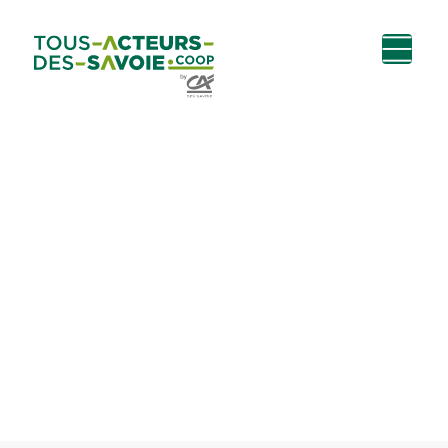
Aller au
Menu
Aller au lien vers
Contact
contenu
principal
la recherche