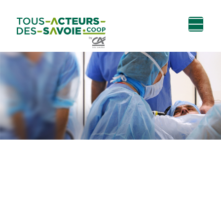
Aller au
Menu
Aller au lien vers
Contact
contenu
principal
la recherche