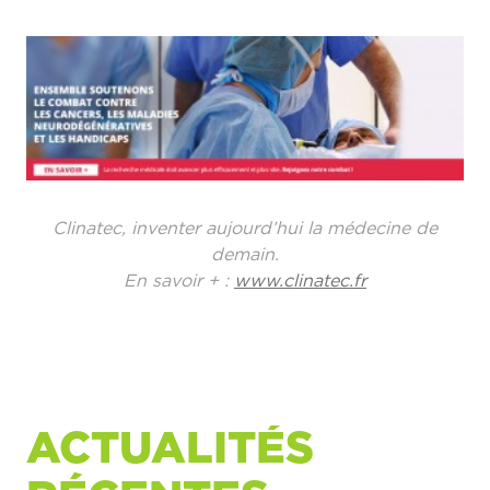
Clinatec, inventer aujourd’hui la médecine de
demain.
En savoir + :
www.clinatec.fr
ACTUALITÉS