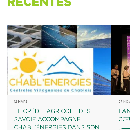
RÉCENTES
12 MARS
27 NO
LE CRÉDIT AGRICOLE DES
LAN
SAVOIE ACCOMPAGNE
CŒ
CHABL’ÉNERGIES DANS SON