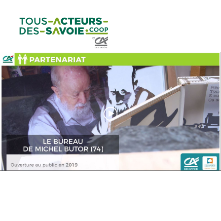
Aller au
Menu
Aller au lien vers
Contact
contenu
principal
la recherche