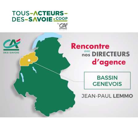
Aller au
Menu
Aller au lien vers
Contact
contenu
principal
la recherche