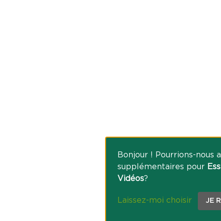
Bonjour ! Pourrions-nous a
supplémentaires pour
Ess
Vidéos
?
Laissez-moi choisir
JE 