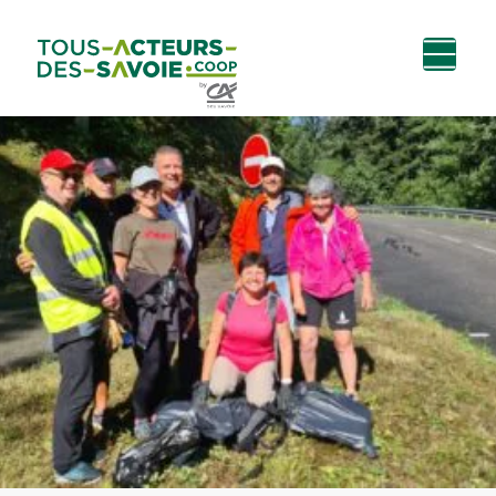
Aller au
Menu
Aller au lien vers
Contact
contenu
principal
la recherche