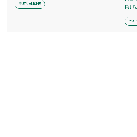
MUTUALISME
BU
MUT