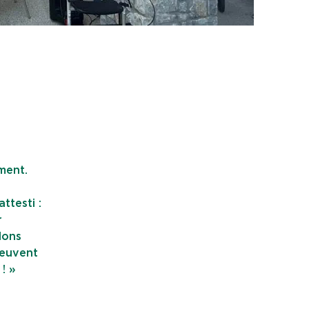
ment.
ttesti :
r
dons
peuvent
! »