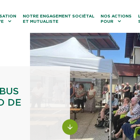
ntenu
Menu principal
Aller au lien vers la recherch
SATION
NOTRE ENGAGEMENT SOCIÉTAL
NOS ACTIONS
VE
ET MUTUALISTE
POUR
les
Le tourisme
Les transitions
La biodiversité
Les associations
IBUS
D DE
ALLER AU CONTENU