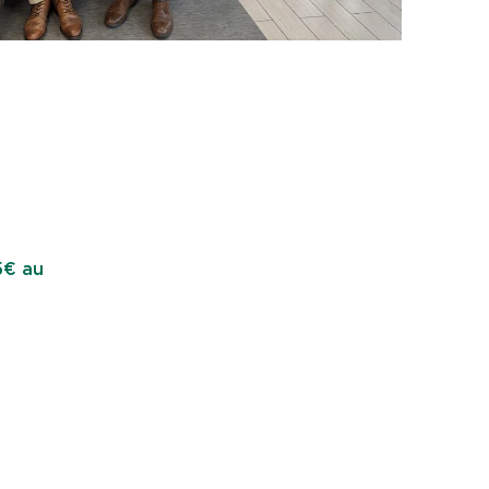
5€ au