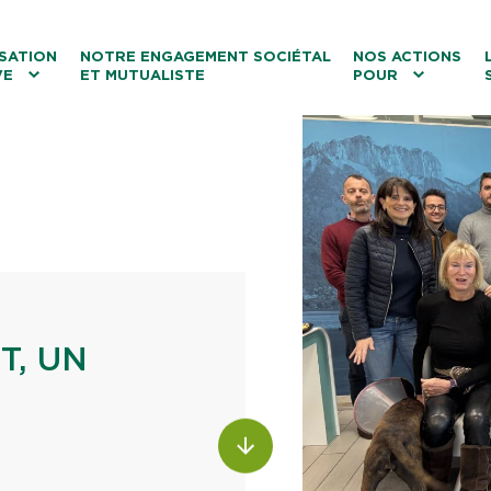
ntenu
Menu principal
Aller au lien vers la recherch
SATION
NOTRE ENGAGEMENT SOCIÉTAL
NOS ACTIONS
VE
ET MUTUALISTE
POUR
les
Le tourisme
Les transitions
La biodiversité
Les associations
T, UN
ALLER AU CONTENU