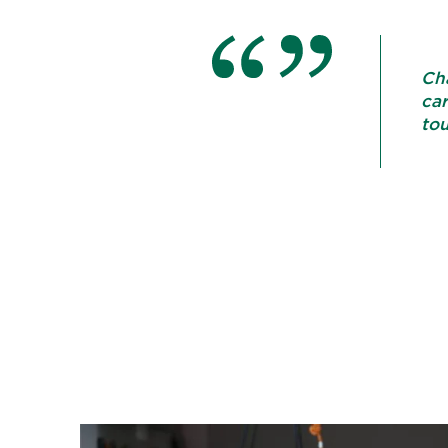
Cha
car
tou