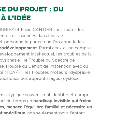
E DU PROJET : DU
À L’IDÉE
OURIEZ et Lucie CANTIER sont toutes les
utes et touchées dans leur vie
et personnelle par ce que l’on appelle les
urodéveloppement
. Parmi ceux-ci, on compte
éveloppement intellectuel, les troubles de la
ysphasie), le Trouble du Spectre de
le Trouble du Déficit de l’Attention avec ou
té (TDA/H), les troubles moteurs (dyspraxie)
pécifiques des apprentissages (dyslexie,
t atypique souvent mal identifié et compris,
part du temps un
handicap invisible qui freine
s, menace l’équilibre familial et nécessite un
 spécifique
, non seulement pour l’enfant