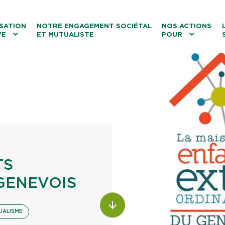
ntenu
Menu principal
Aller au lien vers la recherch
SATION
NOTRE ENGAGEMENT SOCIÉTAL
NOS ACTIONS
VE
ET MUTUALISTE
POUR
les
Le tourisme
Les transitions
La biodiversité
Les associations
TS
GENEVOIS
ALLER AU CONTENU
UALISME