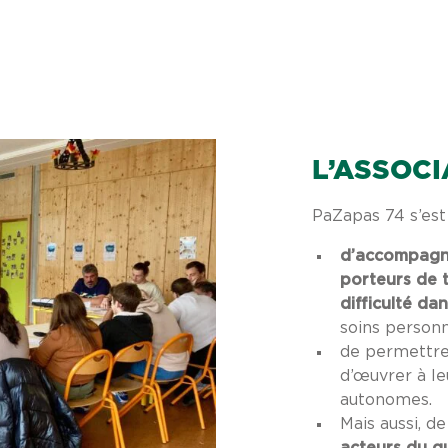
L’ASSOCI
PaZapas 74 s’es
d’accompagne
porteurs de 
difficulté da
soins personn
de permettre 
d’œuvrer à le
autonomes.
Mais aussi, d
acteurs du q