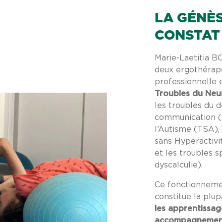
LA GÉNÈS
CONSTAT 
Marie-Laetitia B
deux ergothérape
professionnelle 
Troubles du Ne
les troubles du d
communication (d
l’Autisme (TSA), 
sans Hyperactivi
et les troubles s
dyscalculie).
Ce fonctionnemen
constitue la plu
les apprentissage
accompagnement