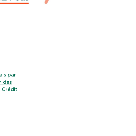
ais par
r des
e Crédit