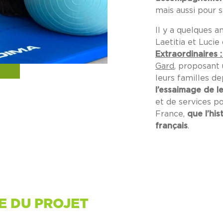
mais aussi pour s
Il y a quelques a
Laetitia et Luci
Extraordinaires :
Gard
, proposant
leurs familles de
l’essaimage de l
et de services po
France,
que l’his
français
.
E DU PROJET