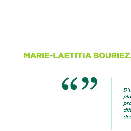
MARIE-LAETITIA BOURIEZ
D’u
plu
pr
dif
des