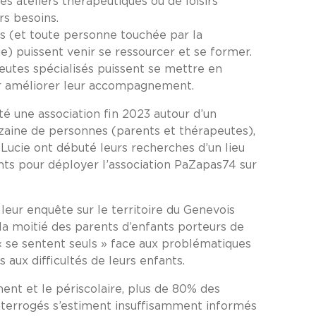
des ateliers thérapeutiques ou de loisirs
rs besoins.
es (et toute personne touchée par la
) puissent venir se ressourcer et se former.
eutes spécialisés puissent se mettre en
r améliorer leur accompagnement.
é une association fin 2023 autour d’un
dizaine de personnes (parents et thérapeutes),
 Lucie ont débuté leurs recherches d’un lieu
ts pour déployer l’association PaZapas74 sur
 leur enquête sur le territoire du Genevois
 la moitié des parents d’enfants porteurs de
 se sentent seuls » face aux problématiques
s aux difficultés de leurs enfants.
ent et le périscolaire, plus de 80% des
nterrogés s’estiment insuffisamment informés