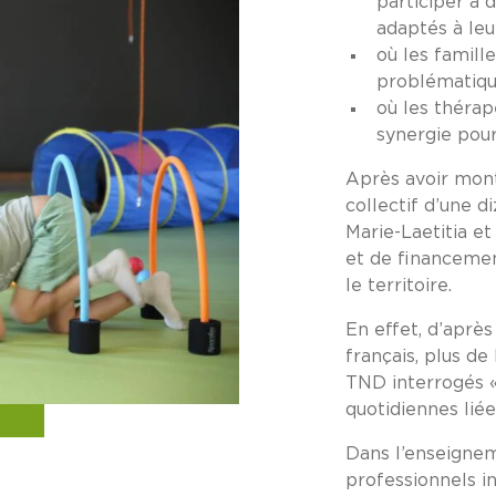
participer à 
adaptés à leu
où les famill
problématique
où les thérap
synergie pou
Après avoir mont
collectif d’une 
Marie-Laetitia et
et de financemen
le territoire.
En effet, d’après
français, plus de
TND interrogés «
quotidiennes liée
Dans l’enseignem
professionnels i