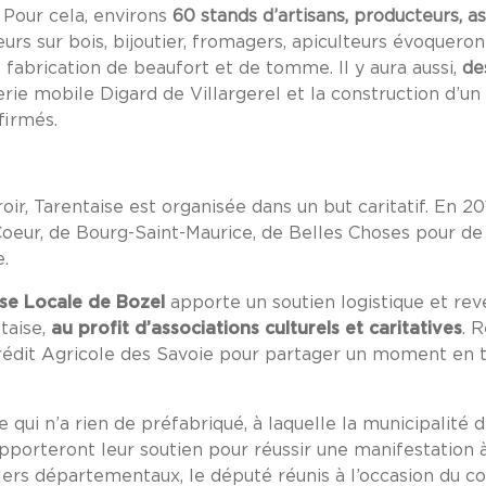
 Pour cela, environs
60 stands d’artisans, producteurs, as
eurs sur bois, bijoutier, fromagers, apiculteurs évoqueron
e fabrication de beaufort et de tomme. Il y aura aussi,
de
ierie mobile Digard de Villargerel et la construction d’u
firmés.
r, Tarentaise est organisée dans un but caritatif. En 2
Coeur, de Bourg-Saint-Maurice, de Belles Choses pour de
.
sse Locale de Bozel
apporte un soutien logistique et re
ntaise,
au profit d’associations culturels et caritatives
. 
Crédit Agricole des Savoie pour partager un moment en t
 qui n’a rien de préfabriqué, à laquelle la municipalité 
pporteront leur soutien pour réussir une manifestation à
illers départementaux, le député réunis à l’occasion du c