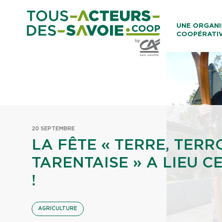
Aller au co
UNE ORGANI
COOPÉRATI
Caisses Loca
20 SEPTEMBRE
LA FÊTE « TERRE, TERRO
TARENTAISE » A LIEU 
!
AGRICULTURE