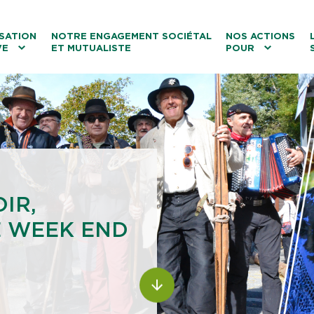
ntenu
Menu principal
Aller au lien vers la recherch
SATION
NOTRE ENGAGEMENT SOCIÉTAL
NOS ACTIONS
VE
ET MUTUALISTE
POUR
les
Le tourisme
Les transitions
La biodiversité
Les associations
IR,
CE WEEK END