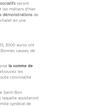
sociatifs
seront
t les métiers d’hier
s démonstrations
de
n chalet en une
015, 3000 euros ont
 Bonnes causes, de
verse
la somme de
Retrouvez les
oute convivialité
de Saint-Bon
 laquelle assisteront
omité syndical de