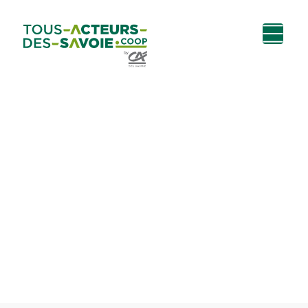
Aller au
Menu
Aller au lien vers
Contact
contenu
principal
la recherche