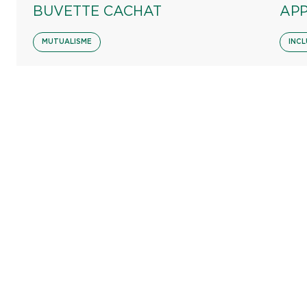
BUVETTE CACHAT
AP
MUTUALISME
INCL