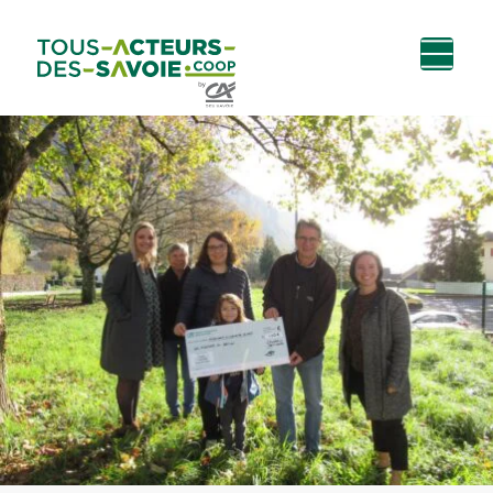
Aller au
Menu
Aller au lien vers
Contact
contenu
principal
la recherche