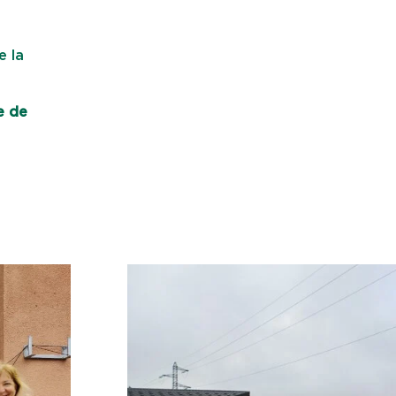
e la
e de