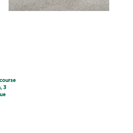
 course
, 3
que