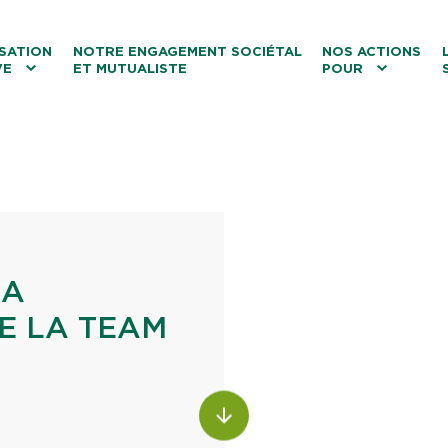
ntenu
Menu principal
Aller au lien vers la recherch
SATION
NOTRE ENGAGEMENT SOCIÉTAL
NOS ACTIONS
VE
ET MUTUALISTE
POUR
les
Le tourisme
Les transitions
La biodiversité
Les associations
LA
E LA TEAM
ALLER AU CONTENU