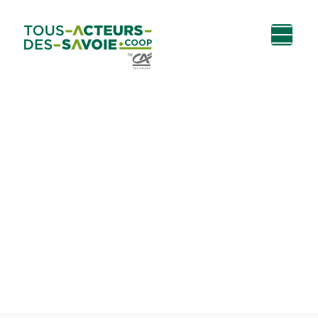
Aller au
Menu
Aller au lien vers
Contact
contenu
principal
la recherche