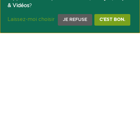
& Vidéos
?
Laissez-moi choisir
JE REFUSE
C'EST BON.
NOTRE ENGAGEMENT SOCIÉTAL ET MUTUALISTE
Réussir les transitions et agir pour le climat
Créer du lien et favoriser l’inclusion
UNE ORGANISATION COOPÉRATIVE
Point passerelle