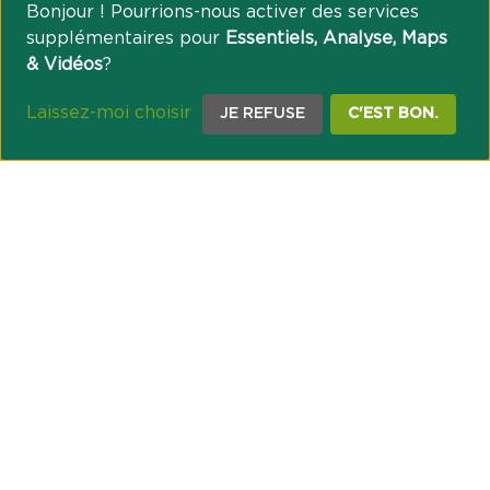
Bonjour ! Pourrions-nous activer des services
supplémentaires pour
Essentiels, Analyse, Maps
& Vidéos
?
Laissez-moi choisir
JE REFUSE
C'EST BON.
NOTRE ENGAGEMENT SOCIÉTAL ET MUTUALISTE
Réussir les transitions et agir pour le climat
Créer du lien et favoriser l’inclusion