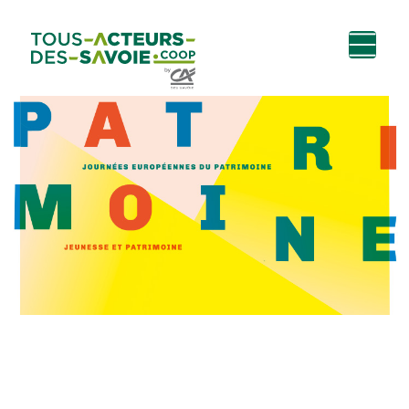
Aller au
Menu
Aller au lien vers
Contact
contenu
principal
la recherche