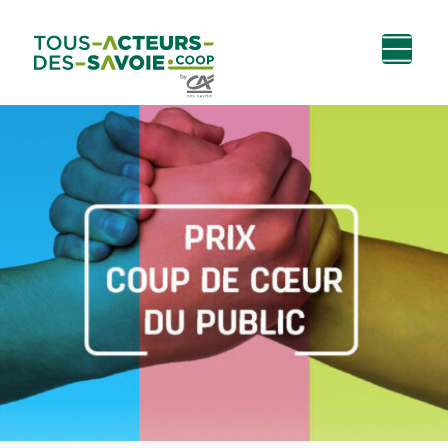
Aller au
Menu
Aller au lien vers
Contact
contenu
principal
la recherche