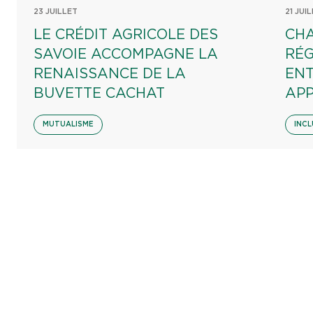
23 JUILLET
21 JUI
LE CRÉDIT AGRICOLE DES
CHA
SAVOIE ACCOMPAGNE LA
RÉG
RENAISSANCE DE LA
EN
BUVETTE CACHAT
AP
MUTUALISME
INCL