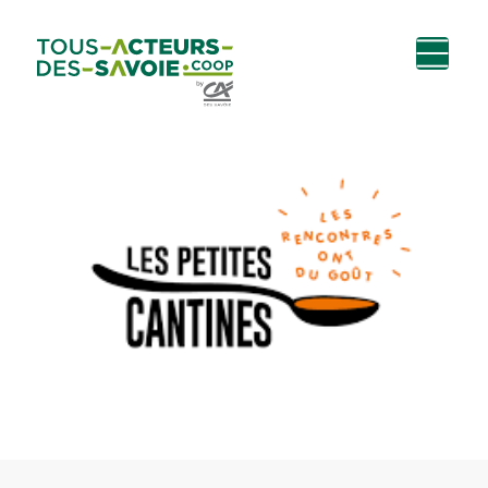
Aller au
Menu
Aller au lien vers
Contact
contenu
principal
la recherche