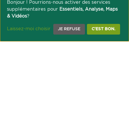
Bonjour ! Pourrions-nous activer des services
supplémentaires pour
Essentiels, Analyse, Maps
& Vidéos
?
Laissez-moi choisir
JE REFUSE
C'EST BON.
NOTRE ENGAGEMENT SOCIÉTAL ET MUTUALISTE
Réussir les transitions et agir pour le climat
Créer du lien et favoriser l’inclusion