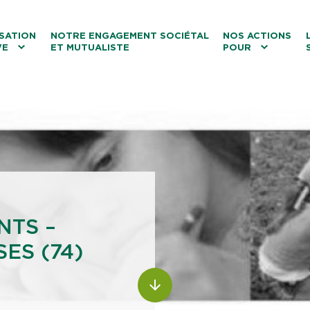
ntenu
Menu principal
Aller au lien vers la recherch
SATION
NOTRE ENGAGEMENT SOCIÉTAL
NOS ACTIONS
VE
ET MUTUALISTE
POUR
les
Le tourisme
Les transitions
La biodiversité
Les associations
NTS –
ES (74)