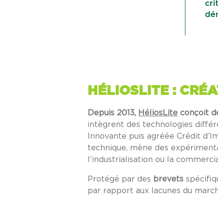
cri
dé
HÉLIOSLITE : CRÉ
Depuis 2013,
HéliosLite
conçoit d
intègrent des technologies diffé
Innovante puis agréée Crédit d’I
technique, mène des expérimentat
l’industrialisation ou la commercia
Protégé par des
brevets
spécifiq
par rapport aux lacunes du march