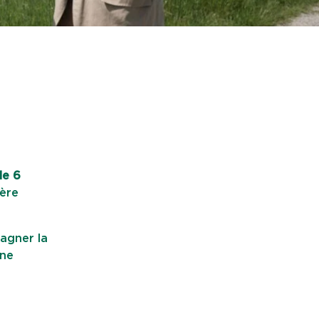
de 6
ière
agner la
une