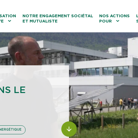
ntenu
Menu principal
Aller au lien vers la recherch
SATION
NOTRE ENGAGEMENT SOCIÉTAL
NOS ACTIONS
VE
ET MUTUALISTE
POUR
les
Le tourisme
Les transitions
La biodiversité
Les associations
NS LE
ALLER AU CONTENU
ÉNERGÉTIQUE