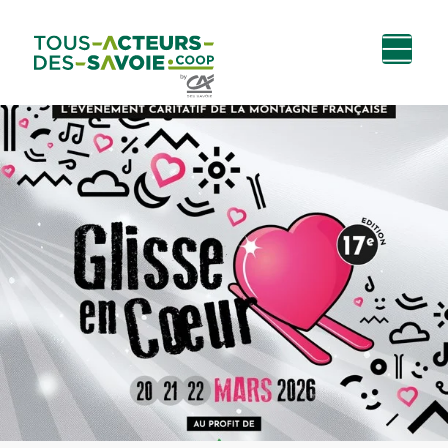
Aller au
Menu
Aller au lien vers
Contact
contenu
principal
la recherche