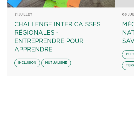
21 JUILLET
06 JUI
CHALLENGE INTER CAISSES
MÉ
RÉGIONALES -
NA
ENTREPRENDRE POUR
SAV
APPRENDRE
CUL
INCLUSION
MUTUALISME
TER