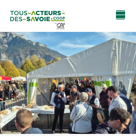
Aller au
Menu
Aller au lien vers
Contact
contenu
principal
la recherche