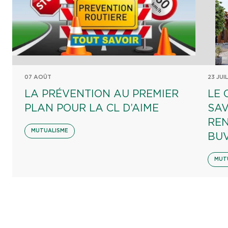
07 AOÛT
23 JUI
LA PRÉVENTION AU PREMIER
LE 
PLAN POUR LA CL D’AIME
SAV
REN
MUTUALISME
BU
MUT