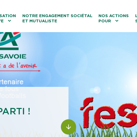
ntenu
Menu principal
Aller au lien vers la recherch
SATION
NOTRE ENGAGEMENT SOCIÉTAL
NOS ACTIONS
VE
ET MUTUALISTE
POUR
les
Le tourisme
Les transitions
La biodiversité
Les associations
ARTI !