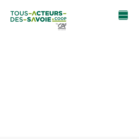
Aller au
Menu
Aller au lien vers
Contact
contenu
principal
la recherche