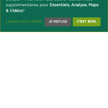
supplémentaires pour
Essentiels, Analyse, Maps
& Vidéos
?
Laissez-moi choisir
JE REFUSE
C'EST BON.
NOTRE ENGAGEMENT SOCIÉTAL ET MUTUALISTE
Réussir les transitions et agir pour le climat
Créer du lien et favoriser l’inclusion
UNE ORGANISATION COOPÉRATIVE