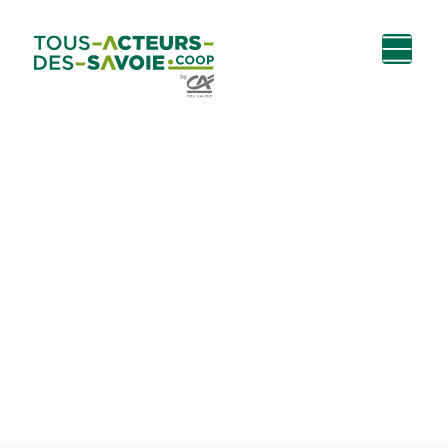
Aller au
Menu
Aller au lien vers
Contact
contenu
principal
la recherche