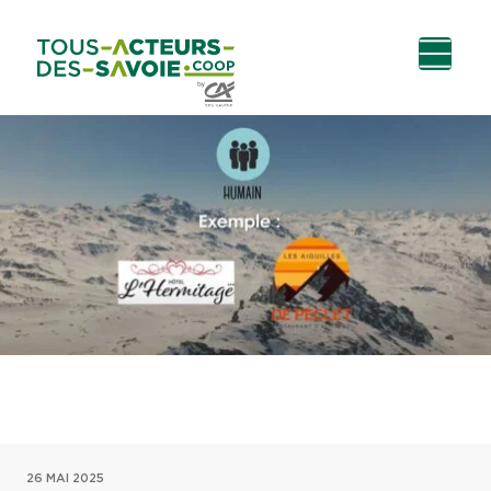
Aller au
Menu
Aller au lien vers
Contact
contenu
principal
la recherche
26 MAI 2025