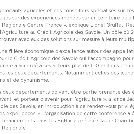
xploitants agricoles et nos conseillers spécialisés sur l’é
nages sur des expériences menées sur un territoire déjà
se Régionale Centre France », explique Lionel Gruffat, 
Agriculture au Crédit Agricole des Savoie. Un pôle où 2
 trouver avec eux des solutions sur mesure à leurs multip
 une filière économique d’excellence autour des appellati
pour le Crédit Agricole des Savoie qui l’accompagne pour 
gionale a accordé à ses acteurs plus de 100 millions d’eur
ans les deux départements. Notamment celles des jeunes
ns et de dynamisme.
os deux départements doivent être partie prenante des 
vant, et porteur d’avenir pour l’agriculture », a lancé J
ole des Savoie, en introduction à ce rendez-vous privilé
es expériences. « L’organisation de cette conférence a 
financements dans les EnR », a précisé Claude Chambel
 Régionale.