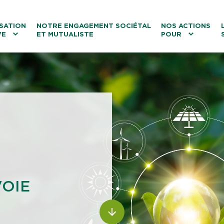
ntenu
Menu principal
Aller au lien vers la recherch
SATION
NOTRE ENGAGEMENT SOCIÉTAL
NOS ACTIONS
VE
ET MUTUALISTE
POUR
les
Le tourisme
Les transitions
La biodiversité
Les associations
VOIE