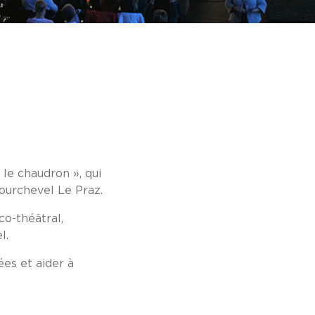
 le chaudron », qui
urchevel Le Praz.
co-théâtral,
l.
ées et aider à