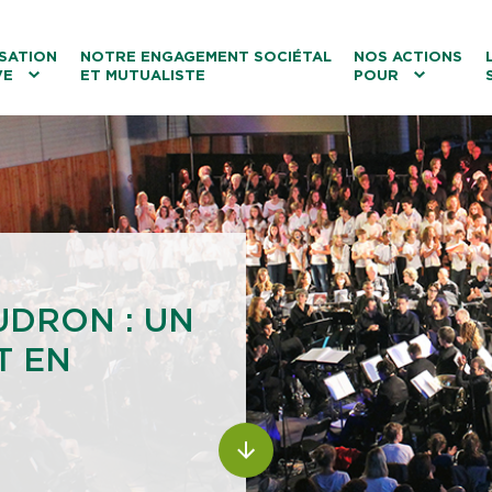
ntenu
Menu principal
Aller au lien vers la recherch
SATION
NOTRE ENGAGEMENT SOCIÉTAL
NOS ACTIONS
VE
ET MUTUALISTE
POUR
les
Le tourisme
Les transitions
La biodiversité
Les associations
UDRON : UN
T EN