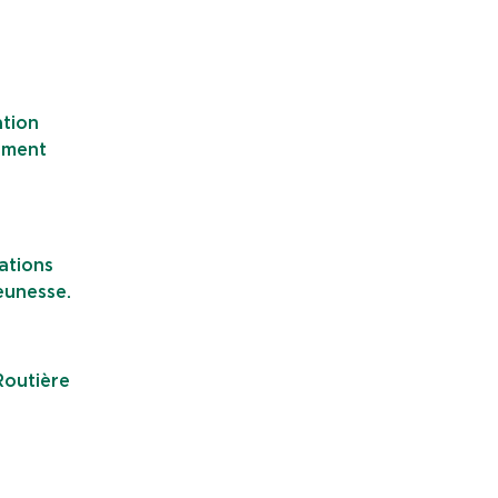
ation
nement
ations
eunesse.
Routière