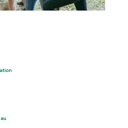
iation
 au