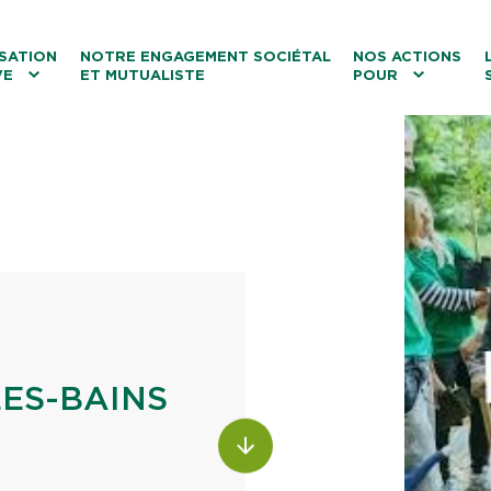
ntenu
Menu principal
Aller au lien vers la recherch
SATION
NOTRE ENGAGEMENT SOCIÉTAL
NOS ACTIONS
VE
ET MUTUALISTE
POUR
les
Le tourisme
Les transitions
La biodiversité
Les associations
ES-BAINS
ALLER AU CONTENU