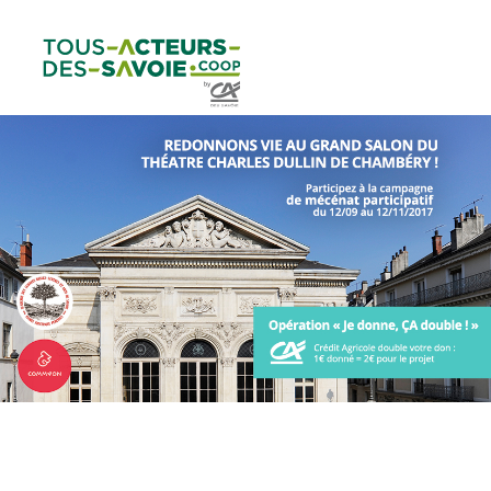
Aller au
Menu
Aller au lien vers
Contact
contenu
principal
la recherche