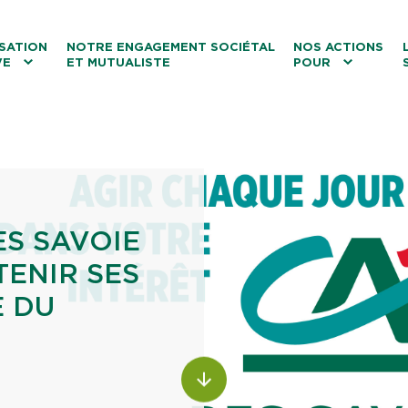
ntenu
Menu principal
Aller au lien vers la recherch
SATION
NOTRE ENGAGEMENT SOCIÉTAL
NOS ACTIONS
VE
ET MUTUALISTE
POUR
les
Le tourisme
Les transitions
La biodiversité
Les associations
ES SAVOIE
TENIR SES
E DU