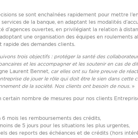
décisions se sont enchaînées rapidement pour mettre l’en
s services de la banque, en adaptant les modalités d’accu
 d’agences ouvertes, en privilégiant la relation à distan
 adoptant une organisation des équipes en roulements al
t rapide des demandes clients.
ivons trois objectifs : protéger la santé des collaborateur
bancaires et les accompagner et les soutenir en cas de diff
ligne Laurent Bennet,
car elles ont su faire preuve de réact
treprise de jouer le rôle qui doit être le sien dans cette cri
nnement de la société. Nos clients ont besoin de nous.
»
un certain nombre de mesures pour nos clients Entrepris
à 6 mois les remboursements des crédits,
ins de 5 jours pour les situations les plus urgentes,
els des reports des échéances et de crédits (hors intérê