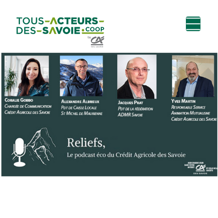
Aller au
Menu
Aller au lien vers
Contact
contenu
principal
la recherche