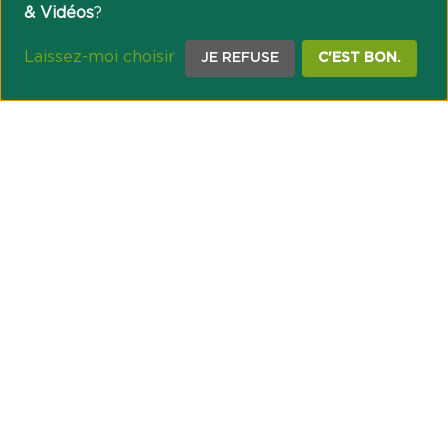
& Vidéos
?
Laissez-moi choisir
JE REFUSE
C'EST BON.
NOTRE ENGAGEMENT SOCIÉTAL ET MUTUALISTE
Réussir les transitions et agir pour le climat
Créer du lien et favoriser l’inclusion
UNE ORGANISATION COOPÉRATIVE
Point passerelle
NOS PARTENAIRES
GESTION DES COOKIES