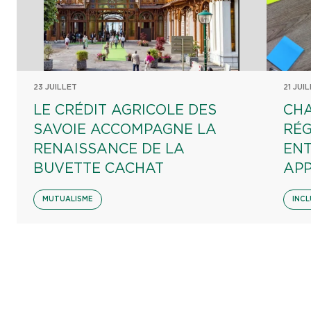
23 JUILLET
21 JUI
LE CRÉDIT AGRICOLE DES
CHA
SAVOIE ACCOMPAGNE LA
RÉG
RENAISSANCE DE LA
EN
BUVETTE CACHAT
AP
MUTUALISME
INCL