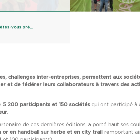
tes-vous prê...
s, challenges inter-entreprises, permettent aux société
er et de fédérer leurs collaborateurs à travers des acti
de
5 200 participants et 150 sociétés
qui ont participé à
eur
.
artenaire de ces dernières éditions, a porté haut ses co
 or en handball sur herbe et en city trail
remportant ain
 et 100 participants).