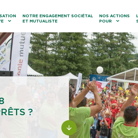
ntenu
Menu principal
Aller au lien vers la recherch
SATION
NOTRE ENGAGEMENT SOCIÉTAL
NOS ACTIONS
VE
ET MUTUALISTE
POUR
les
Le tourisme
Les transitions
La biodiversité
Les associations
8
RÊTS ?