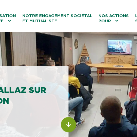
ntenu
Menu principal
Aller au lien vers la recherch
SATION
NOTRE ENGAGEMENT SOCIÉTAL
NOS ACTIONS
VE
ET MUTUALISTE
POUR
les
Le tourisme
Les transitions
La biodiversité
Les associations
ALLAZ SUR
ON
ALLER AU CONTENU