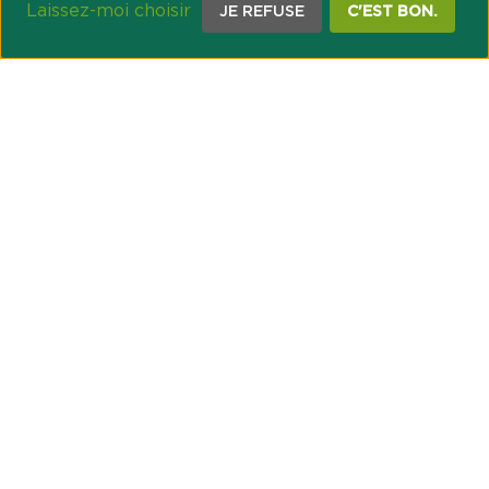
Laissez-moi choisir
JE REFUSE
C'EST BON.
NOTRE ENGAGEMENT SOCIÉTAL ET MUTUALISTE
Réussir les transitions et agir pour le climat
Créer du lien et favoriser l’inclusion
UNE ORGANISATION COOPÉRATIVE
Point passerelle
NOS PARTENAIRES
GESTION DES COOKIES