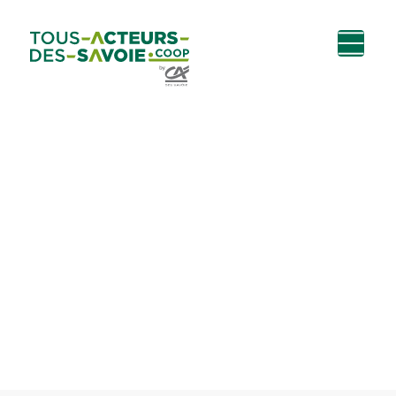
Aller au
Menu
Aller au lien vers
Contact
contenu
principal
la recherche