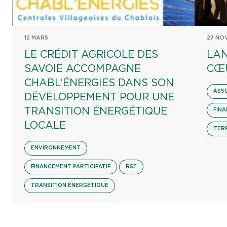
12 MARS
27 NO
LE CRÉDIT AGRICOLE DES
LAN
SAVOIE ACCOMPAGNE
CŒ
CHABL’ÉNERGIES DANS SON
ASS
DÉVELOPPEMENT POUR UNE
TRANSITION ÉNERGÉTIQUE
FINA
LOCALE
TER
ENVIRONNEMENT
FINANCEMENT PARTICIPATIF
RSE
TRANSITION ÉNERGÉTIQUE