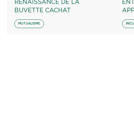
RENAISSANCE DE LA
EN
BUVETTE CACHAT
AP
MUTUALISME
INCL