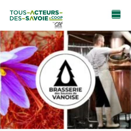
Aller au
Menu
Aller au lien vers
Contact
contenu
principal
la recherche