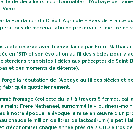
rte de deux lieux incontournables : l’Abbaye de Tamié 
-Vieux.
ar la Fondation du Crédit Agricole – Pays de France qu
pérations de mécénat afin de préserver et mettre en v
us a été réservé avec bienveillance par Frère Nathanael
e en 1311) et son évolution au fil des siècles pour y acc
sterciens-trappistes fidèles aux préceptes de Saint-
 repas et des moments de détente).
forgé la réputation de l’Abbaye au fil des siècles et p
 fabriqués quotidiennement.
ommé fromage (collecte du lait à travers 5 fermes, caill
la main) Frère Nathanael, surnommé le « business-moin
ées à notre époque, a évoqué la mise en œuvre d’un p
u chaude le million de litres de lactosérum (le petit la
rmet d’économiser chaque année près de 7 000 euros de