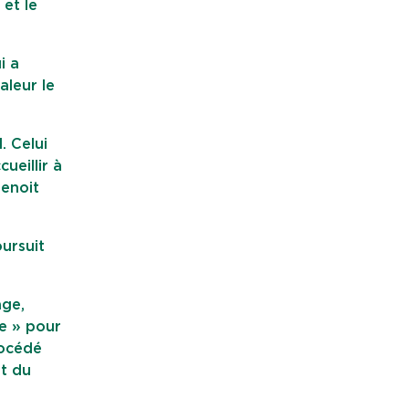
et le
i a
aleur le
. Celui
ueillir à
Benoit
oursuit
age,
e » pour
rocédé
it du