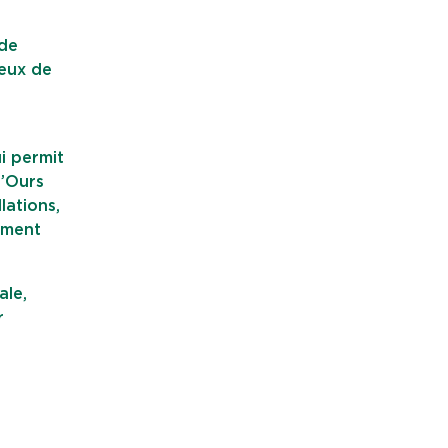
 de
ceux de
i permit
l’Ours
lations,
mment
ale,
r