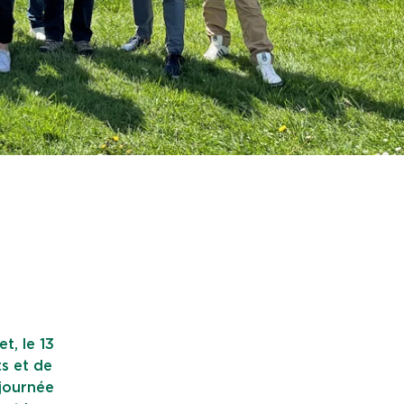
t, le 13
ts et de
 journée