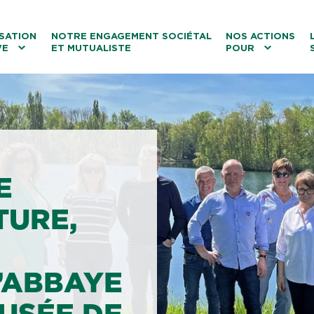
ntenu
Menu principal
Aller au lien vers la recherch
SATION
NOTRE ENGAGEMENT SOCIÉTAL
NOS ACTIONS
VE
ET MUTUALISTE
POUR
les
Le tourisme
Les transitions
La biodiversité
Les associations
E
TURE,
L’ABBAYE