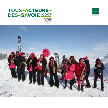
Aller au
Menu
Aller au lien vers
Contact
contenu
principal
la recherche