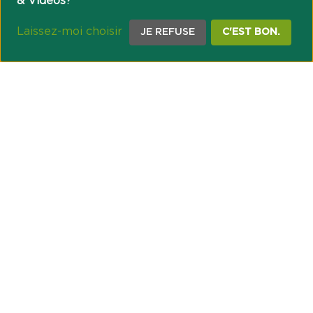
& Vidéos
?
Laissez-moi choisir
JE REFUSE
C'EST BON.
NOTRE ENGAGEMENT SOCIÉTAL ET MUTUALISTE
Réussir les transitions et agir pour le climat
Créer du lien et favoriser l’inclusion
UNE ORGANISATION COOPÉRATIVE
Point passerelle
NOS PARTENAIRES