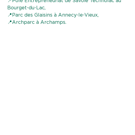
📍Pôle Entrepreneuriat de Savoie Technolac au
Bourget-du-Lac,
📍Parc des Glaisins à Annecy-le-Vieux,
📍Archparc à Archamps.