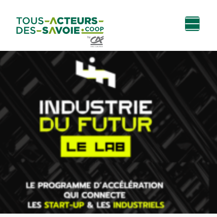
Aller au
Menu
Aller au lien vers
Contact
contenu
principal
la recherche