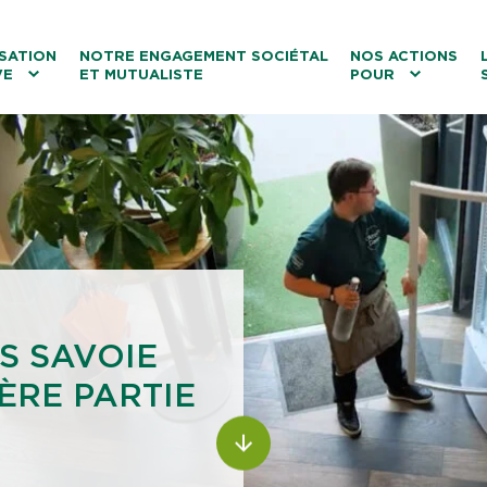
ntenu
Menu principal
Aller au lien vers la recherch
SATION
NOTRE ENGAGEMENT SOCIÉTAL
NOS ACTIONS
VE
ET MUTUALISTE
POUR
les
Le tourisme
Les transitions
La biodiversité
Les associations
S SAVOIE
1ÈRE PARTIE
ALLER AU CONTENU