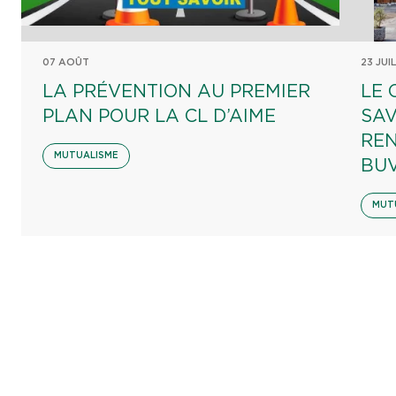
07 AOÛT
23 JUI
LA PRÉVENTION AU PREMIER
LE 
PLAN POUR LA CL D’AIME
SAV
REN
MUTUALISME
BU
MUT