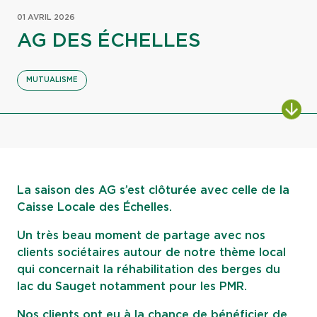
01 AVRIL 2026
AG DES ÉCHELLES
MUTUALISME
ALL
La saison des AG s’est clôturée avec celle de la
Caisse Locale des Échelles.
Un très beau moment de partage avec nos
clients sociétaires autour de notre thème local
qui concernait la réhabilitation des berges du
lac du Sauget notamment pour les PMR.
Nos clients ont eu à la chance de bénéficier de