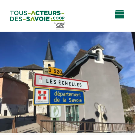
Aller au
Menu
Aller au lien vers
Contact
contenu
principal
la recherche