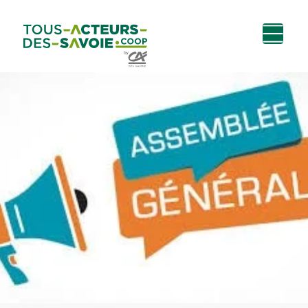
Aller au
Menu
Aller au lien vers
Contact
contenu
principal
la recherche