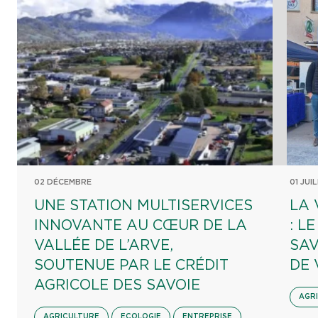
02 DÉCEMBRE
01 JUI
UNE STATION MULTISERVICES
LA 
INNOVANTE AU CŒUR DE LA
: L
VALLÉE DE L’ARVE,
SAV
SOUTENUE PAR LE CRÉDIT
DE 
AGRICOLE DES SAVOIE
AGR
AGRICULTURE
ECOLOGIE
ENTREPRISE