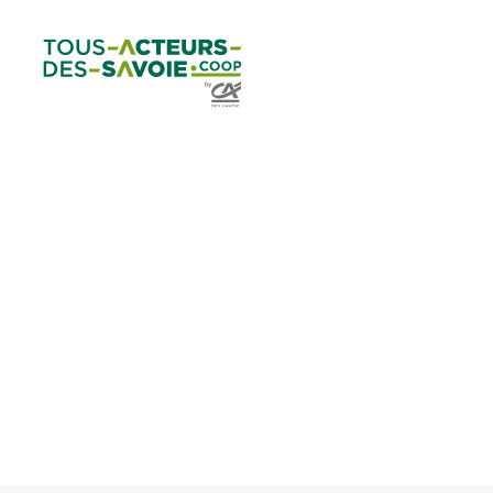
Aller au
Menu
Aller au lien vers
Contact
contenu
principal
la recherche