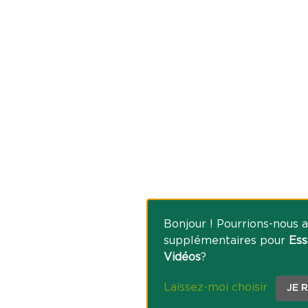
Bonjour ! Pourrions-nous a
supplémentaires pour
Ess
Vidéos
?
Laissez-moi choisir
JE 