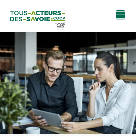
Aller au
Menu
Aller au lien vers
Contact
contenu
principal
la recherche