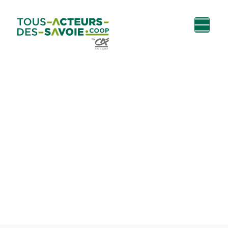
Aller au
Menu
Aller au lien vers
Contact
contenu
principal
la recherche