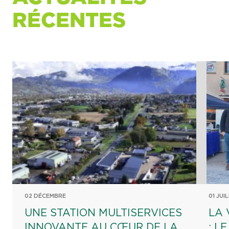
RÉCENTES
02 DÉCEMBRE
01 JUI
UNE STATION MULTISERVICES
LA 
INNOVANTE AU CŒUR DE LA
: L