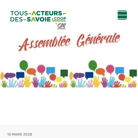
Aller au
Menu
Aller au lien vers
Contact
contenu
principal
la recherche
10 MARS 2026