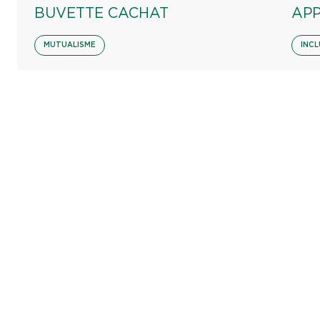
BUVETTE CACHAT
AP
MUTUALISME
INCL